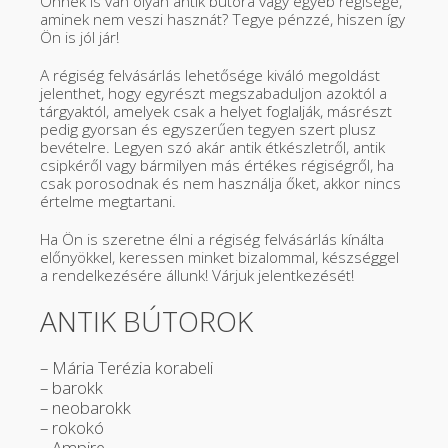
Önnek is van olyan antik bútora vagy egyéb régisége,
aminek nem veszi hasznát? Tegye pénzzé, hiszen így
Ön is jól jár!
A régiség felvásárlás lehetősége kiváló megoldást
jelenthet, hogy egyrészt megszabaduljon azoktól a
tárgyaktól, amelyek csak a helyet foglalják, másrészt
pedig gyorsan és egyszerűen tegyen szert plusz
bevételre. Legyen szó akár antik étkészletről, antik
csipkéről vagy bármilyen más értékes régiségről, ha
csak porosodnak és nem használja őket, akkor nincs
értelme megtartani.
Ha Ön is szeretne élni a régiség felvásárlás kínálta
előnyökkel, keressen minket bizalommal, készséggel
a rendelkezésére állunk! Várjuk jelentkezését!
ANTIK BÚTOROK
– Mária Terézia korabeli
– barokk
– neobarokk
– rokokó
– Ampire