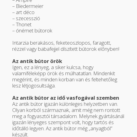
– Biedermeier
– art déco
– szecesszió
– Thonet
– ónémet bútorok
Intarzia berakásos, feketeoszlopos, faragott,
rézzel vagy babafejjel díszített bútorok előnyben!
Az antik bútor örök
Igen, ez a lényeg, a siker kulcsa, hogy
valamiféleképp örök és múlhatatlan. Mindenkit
megérint, és minden korban van és feltehetőleg
lesz létjogosultsága.
Az antik bútor az idő vasfogával szemben
Az antik bútor igazán különleges helyzetben van.
Olyan korból származnak, amit még nem rontott
meg a fogyasztói társadalom. Melynek gyártásánál
igazán lényeges szempont volt, hogy tartós és
időtálló legyen. Az antik bútor még „anyagból”
készült.