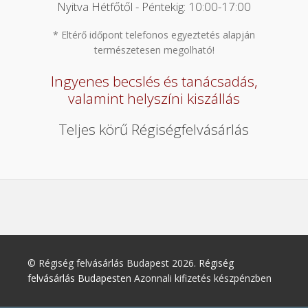
Nyitva Hétfőtől - Péntekig: 10:00-17:00
* Eltérő időpont telefonos egyeztetés alapján
természetesen megolható!
Ingyenes becslés és tanácsadás,
valamint helyszíni kiszállás
Teljes körű Régiségfelvásárlás
© Régiség felvásárlás Budapest 2026.
Régiség
felvásárlás Budapesten
Azonnali kifizetés készpénzben