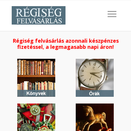
Régiség felvásárlás azonnali készpénzes
fizetéssel, a legmagasabb napi áron!