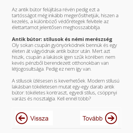
Az antik bútor felújítása révén pedig ezt a
tartósságot még inkább megerősíthetjük, hiszen a
kezelés, a különböző védőrétegek felvitele az
élettartamot jelentősen meghosszabbítja.
Antik bútor: stílusok és némi merészség
Oly sokan csupán gyönyörködnek bennük és egy
életen át vágyódnak antik bútor után. Mert azt
hiszik, csupán a lakások igen szűk körében: nem
kevés pénzből berendezett otthonokban van
létjogosultsága. Pedig ez nem így van.
A stílusok ízlésesen is keverhetőek. Modern stílusú
lakásban tökéletesen mutat egy-egy darab antik
bútor: tökéletes kontraszt, egyedi stílus, csöppnyi
varázs és nosztalgia. Kell ennél több?