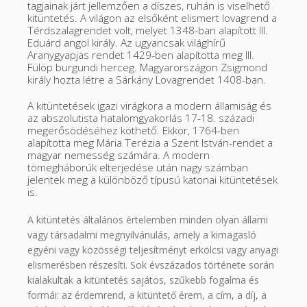
tagjainak járt jellemzően a díszes, ruhán is viselhető
kitüntetés. A világon az elsőként elismert lovagrend a
Térdszalagrendet volt, melyet 1348-ban alapított III.
Eduárd angol király. Az ugyancsak világhírű
Aranygyapjas rendet 1429-ben alapította meg III.
Fülöp burgundi herceg. Magyarországon Zsigmond
király hozta létre a Sárkány Lovagrendet 1408-ban.
A kitüntetések igazi virágkora a modern államiság és
az abszolutista hatalomgyakorlás 17-18. századi
megerősödéséhez köthető. Ekkor, 1764-ben
alapította meg Mária Terézia a Szent István-rendet a
magyar nemesség számára. A modern
tömegháborúk elterjedése után nagy számban
jelentek meg a különböző típusú katonai kitüntetések
is.
A kitüntetés általános értelemben minden olyan állami
vagy társadalmi megnyilvánulás, amely a kimagasló
egyéni vagy közösségi teljesítményt erkölcsi vagy anyagi
elismerésben részesíti. Sok évszázados története során
kialakultak a kitüntetés sajátos, szűkebb fogalma és
formái: az érdemrend, a kitüntető érem, a cím, a díj, a