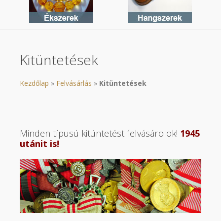
Kitüntetések
Kezdőlap
»
Felvásárlás
»
Kitüntetések
Minden típusú kitüntetést felvásárolok!
1945
utánit is!