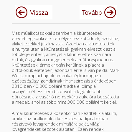
Más műalkotásokkal szemben a kitüntetések
eredetileg konkrét személyekhez kötődnek, azokhoz,
akiket ezekkel jutalmaztak. Azonban a kitüntetettek
elhunyta után a kitüntetések gyakran elvesztik azt a
többletjelentést, amellyel a kitüntetettek számára
bírtak, és gyakran megjelennek a műtárgypiacon is.
Kitüntetések, érmek ritkán kerülnek a piacra a
birtokosuk életében, azonban erre is van példa. Mark
Wells, olimpiai bajnok amerikai jégkorongozó
egészségügyi gondjainak finanszírozása érdekében
2010-ben 40.000 dollárért adta el olimpiai
aranyérmét. Ez nem bizonyult a legbölcsebb
döntésnek; a vásárló nemsokára aukcióra bocsátotta
a medált, ahol az több mint 300.000 dollárért kelt el.
A mai kitüntetések a középkorban kezdtek kialakulni,
amikor az uralkodók a keresztes hadijáratokban
résztvevő lovagrendek mintájára saját, világi
lovagrendeket kezdtek alapítani. Ezen rendek