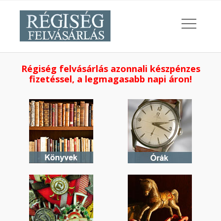
Régiség felvásárlás azonnali készpénzes
fizetéssel, a legmagasabb napi áron!