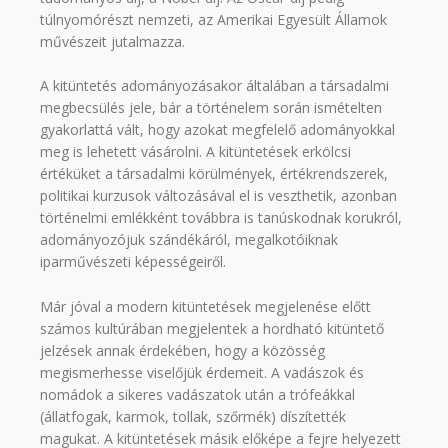
túlnyomórészt nemzeti, az Amerikai Egyesült Államok
művészeit jutalmazza.
A kitüntetés adományozásakor általában a társadalmi
megbecsülés jele, bár a történelem során ismételten
gyakorlattá vált, hogy azokat megfelelő adományokkal
meg is lehetett vásárolni. A kitüntetések erkölcsi
értéküket a társadalmi körülmények, értékrendszerek,
politikai kurzusok változásával el is veszthetik, azonban
történelmi emlékként továbbra is tanúskodnak korukról,
adományozójuk szándékáról, megalkotóiknak
iparművészeti képességeiről.
Már jóval a modern kitüntetések megjelenése előtt
számos kultúrában megjelentek a hordható kitüntető
jelzések annak érdekében, hogy a közösség
megismerhesse viselőjük érdemeit. A vadászok és
nomádok a sikeres vadászatok után a trófeákkal
(állatfogak, karmok, tollak, szőrmék) díszítették
magukat. A kitüntetések másik előképe a fejre helyezett