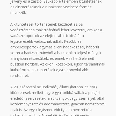
jelvény és a zászló. Szűkebb értelemben kitüntetésnek
az elismeréseknek a ruházaton viselhető formáit
nevezzük.
A kitüntetések történetének kezdetét az ősi
vadásztársadalmak trófeáiból lehet levezetni, amikor a
vadászcsoportok az elejtett állat trófeáját a
legsikeresebb vadásznak adták. Később az
embercsoportok egymás elleni hadakozásai, háborúi
során a hadizsákmányból a harcosok a teljesítményük
arányában részesültek, és ennek viselhető elemeit
büszkén hordták. Az ókori, középkori, újkori társadalmak
kialakították a kitüntetések egyre bonyolultabb
rendszerét.
A 20. századtól az uralkodói, állami (katonai és civil)
kitüntetések mellett egyre gyakoribbá váltak a polgári
eredetű, szervezetek, alapítványok vagy személyek által
kezdeményezett és adományozott, gyakran nemzetközi
díjak is. Az egyik legismertebb ilyen a nemzetközi
tudományos díj, a Nobel-díj. Az Oscar-díj pedig